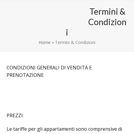
Skip
Open
Close
Termini &
to
mobile
mobile
content
Condizion
menu
menu
i
Home
»
Termini & Condizioni
CONDIZIONI GENERALI DI VENDITA E
PRENOTAZIONE
PREZZI:
Le tariffe per gli appartamenti sono comprensive di