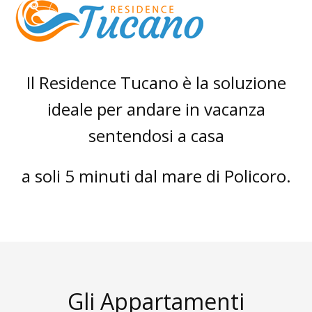
Skip
Open
Close
to
mobile
mobile
content
menu
menu
Il Residence Tucano è la soluzione
ideale per andare in vacanza
sentendosi a casa
a soli 5 minuti dal mare di Policoro.
Gli Appartamenti