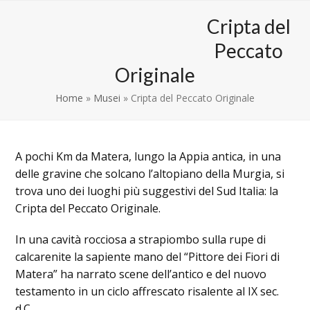
Skip
Open
Close
Cripta del
to
mobile
mobile
content
Peccato
menu
menu
Originale
Home
»
Musei
»
Cripta del Peccato Originale
A pochi Km da Matera, lungo la Appia antica, in una
delle gravine che solcano l’altopiano della Murgia, si
trova uno dei luoghi più suggestivi del Sud Italia: la
Cripta del Peccato Originale.
In una cavità rocciosa a strapiombo sulla rupe di
calcarenite la sapiente mano del “Pittore dei Fiori di
Matera” ha narrato scene dell’antico e del nuovo
testamento in un ciclo affrescato risalente al IX sec.
d.C..