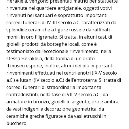
Herakleia, vengono presentati matrici per statuette
rinvenute nel quartiere artigianale, oggetti votivi
rinvenuti nei santuari e soprattutto importanti
corredi funerari di IV-III secolo a.C. caratterizzati da
splendide ceramiche a figure rosse e da raffinati
monili in oro filigranato. Si tratta, in alcuni casi, di
gioielli prodotti da botteghe locali, come è
testimoniato dall’eccezionale rinvenimento, nella
stessa Herakleia, della tomba di un orafo.
Il museo espone, inoltre, alcuni dei più importanti
rinvenimenti effettuati nei centri enotri (IX-V secolo
a.C.) e lucani (IV secolo a.C.) dell’entroterra. Si tratta di
corredi funerari di straordinaria importanza
contraddistinti, nella fase di VII-V secolo a.C., da
armature in bronzo, gioielli in argento, oro e ambra,
da vasi indigeni a decorazione geometrica, da
ceramiche greche figurate e da vasi etruschi in
bucchero.