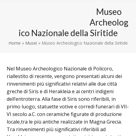
Skip
Open
Close
Museo
to
mobile
mobile
content
Archeolog
menu
menu
ico Nazionale della Siritide
Home
»
Musei
»
Museo Archeologico Nazionale della Siritide
Nel Museo Archeologico Nazionale di Policoro,
riallestito di recente, vengono presentati alcuni dei
rinvenimenti più significativi relativi alle due città
greche di Siris e di Herakleia e ai centri indigeni
dell’entroterra. Alla fase di Siris sono riferibili, in
primo luogo, statuette votive e corredi funerari di VII-
VI secolo a.C. con ceramiche figurate di produzione
locale,tra le più antiche realizzate in Magna Grecia.
Tra rinvenimenti più significativi riferibili ad